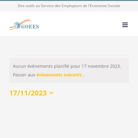
Passer
Des outils au Service des Employeurs de l'Economie Sociale
au
contenu
Évènements
Aucun évènements planifié pour 17 novembre 2023.
for
Notice
Passer aux
évènements suivants
.
17
novembre
17/11/2023
2023
Sélectionnez
une
date.