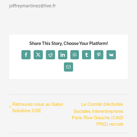
joffreymartinez@live.fr
Share This Story, Choose Your Platform!
Facebook
X
Reddit
LinkedIn
WhatsApp
Tumblr
Pinterest
Vk
Email
Retrouvez-nous au Salon
Le Comité d’Activités
Solutions CSE
Sociales Interentreprises
Paris Rive Gauche (CASI
PRG) recrute