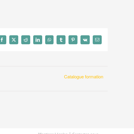
Facebook
X
Reddit
LinkedIn
WhatsApp
Tumblr
Pinterest
Vk
Email
Catalogue formation
|