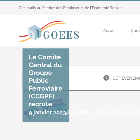
Passer
Des outils au Service des Employeurs de l'Economie Sociale
au
contenu
Accueil
Qui 
Le Comité
Central du
Groupe
CET ÉVÈNEME
Public
Ferroviaire
(CCGPF)
recrute
9 janvier 2023,8:00 am
-
13 février 2023,5