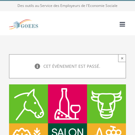
Passer
Des outils au Service des Employeurs de l'Economie Sociale
au
contenu
×
CET ÉVÈNEMENT EST PASSÉ.