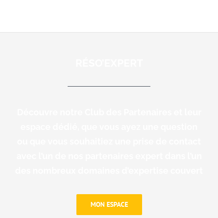
RÉSO’EXPERT
Découvre notre Club des Partenaires et leur
espace dédié, que vous ayez une question
ou que vous souhaitiez une prise de contact
avec l’un de nos partenaires expert dans l’un
des nombreux domaines d’expertise couvert
MON ESPACE