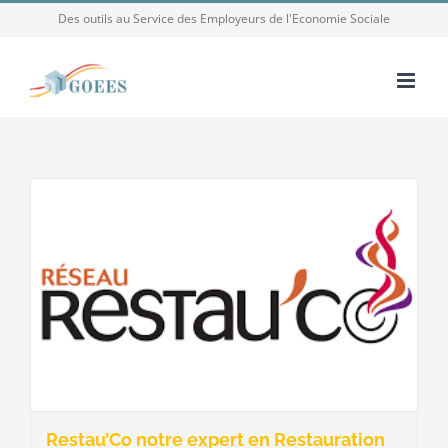
Passer
Des outils au Service des Employeurs de l'Economie Sociale
au
contenu
Restau’Co notre expert en Restauration