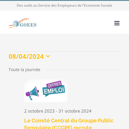
Passer
Des outils au Service des Employeurs de l'Economie Sociale
au
contenu
Évènements
08/04/2024
Sélectionnez
for
une
Toute la journée
8
date.
avril
2024
2 octobre 2023
-
31 octobre 2024
Le Comité Central du Groupe Public
Ferroviaire (CCGPF) recrute