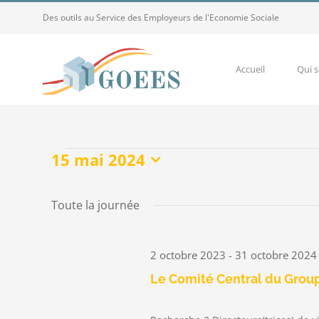
Passer
Des outils au Service des Employeurs de l'Economie Sociale
au
contenu
Accueil
Qui 
15 mai 2024
Évènements
Sélectionnez
for
une
15
Toute la journée
date.
mai
2024
2 octobre 2023
-
31 octobre 2024
Le Comité Central du Group