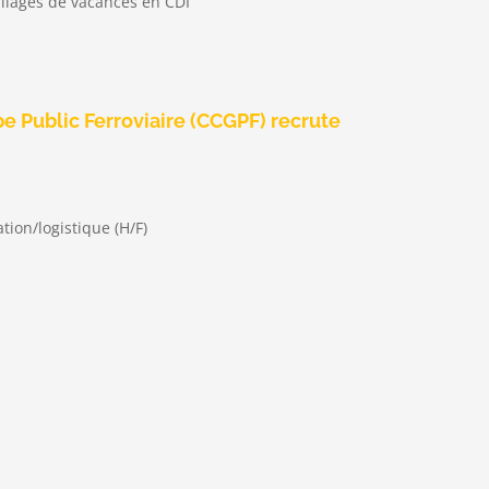
illages de vacances en CDI
e Public Ferroviaire (CCGPF) recrute
ion/logistique (H/F)