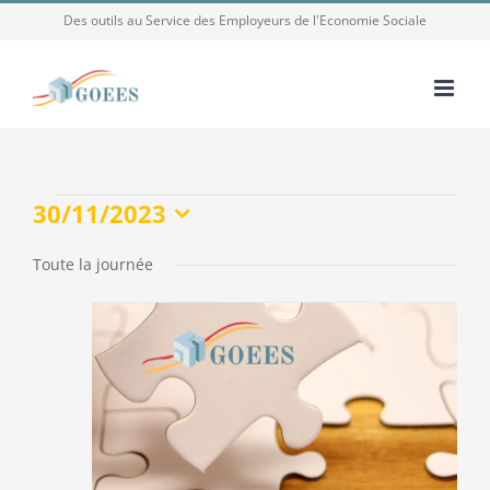
Passer
Des outils au Service des Employeurs de l'Economie Sociale
au
contenu
Évènements
30/11/2023
Sélectionnez
for
une
Toute la journée
30
date.
novembre
2023