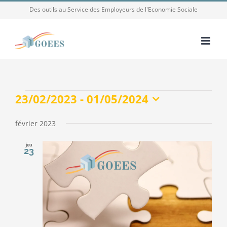
Passer
Des outils au Service des Employeurs de l'Economie Sociale
au
contenu
Évènements
23/02/2023
 - 
01/05/2024
Sélectionnez
une
février 2023
date.
jeu
23