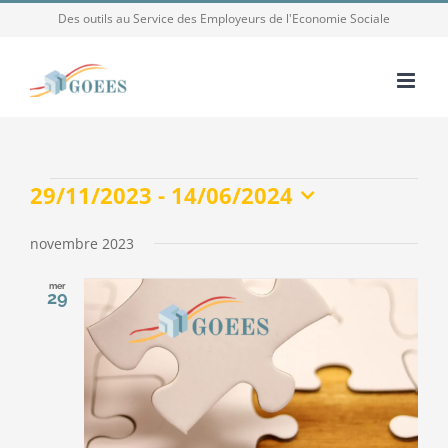
Passer
Des outils au Service des Employeurs de l'Economie Sociale
au
contenu
Évènements
29/11/2023
 - 
14/06/2024
Sélectionnez
une
novembre 2023
date.
mer
29